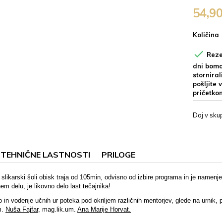
54,9
Količina

Rezer
dni bomo,
storniral
pošljite 
pričetko
Daj v sku
TEHNIČNE LASTNOSTI
PRILOGE
 slikarski šoli obisk traja od 105min, odvisno od izbire programa in je namen
m delu, je likovno delo last tečajnika!
 in vodenje učnih ur poteka pod okriljem različnih mentorjev, glede na urnik, 
m.
Nuša Fajfar
, mag.lik.um.
Ana Marije Horvat.