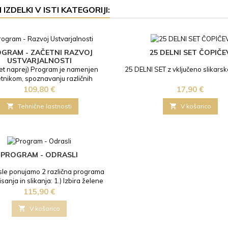
 IZDELKI V ISTI KATEGORIJI:
GRAM - ZAČETNI RAZVOJ
25 DELNI SET ČOPIČE
USTVARJALNOSTI
let naprej) Program je namenjen
25 DELNI SET z vključeno slikarsk
tnikom, spoznavanju različnih
h tehnik in osnov likovnega sveta.
Cena
Cena
109,80 €
17,90 €
tiki in motiviki, upoštevamo tudi
tečajnikov, saj se ob tem razvija

Tehnične lastnosti

V košarico
a ustvarjalnost . Majhne skupine:
idualen pristop. V ceno mesečne
ne je vštet ves delovni material.
min: 1 x tedensko po 105 min.
Mentorstvo...
PROGRAM - ODRASLI
sle ponujamo 2 različna programa
isanja in slikanja: 1.) Izbira želene
ke in reprodukcije po lastni Želji
Cena
115,90 €
nika, ki ob tem procesu vključuje
nove risanja po opazovanju,

V košarico
avanje perspektive, senčenje,
acijo, mešanje barv.. ali pa 2.)