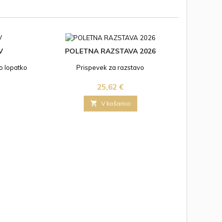
V
POLETNA RAZSTAVA 2026
o lopatko
Prispevek za razstavo
Cena
25,62 €

V košarico