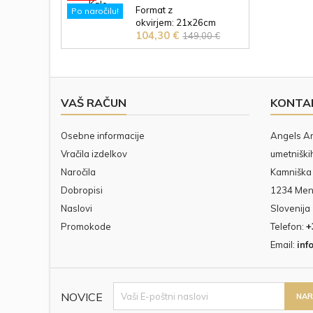
Art.
crystals from
Format z
progra
Po naročilu!
Swarovski® Ob nakupu
okvirjem: 21x26cm
tehnik;
slike prejmete certifikat
Cena
Redna
104,30 €
Format slike: 14x20 cm
149,00 €
Angels Art in posvetilo
Mešana tehnika Ob
cena
brezplačno!
nakupu slike prejmete
certifikat Angels Art in
posvetilo brezplačno!
VAŠ RAČUN
KONTA
Osebne informacije
Angels Art
Vračila izdelkov
umetniških
Naročila
Kamniška 
Dobropisi
1234 Me
Naslovi
Slovenija
Promokode
Telefon:
+
Email:
inf
NOVICE