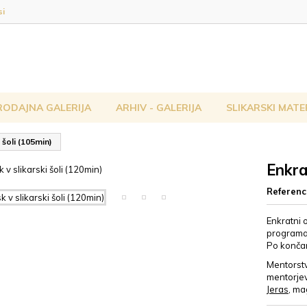
si
RODAJNA GALERIJA
ARHIV - GALERIJA
SLIKARSKI MATE
 šoli (105min)
Enkra
Referen
Enkratni o
programa 
Po končan
Mentorstv
mentorjev
Jeras
, ma