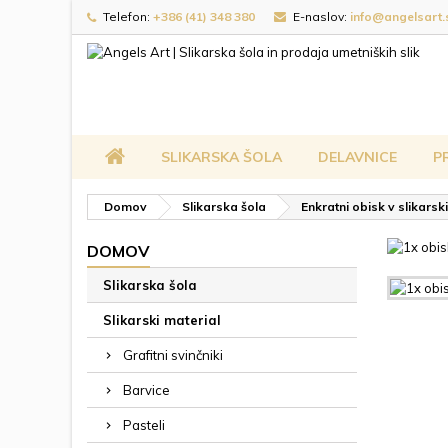
Telefon:
+386 (41) 348 380
E-naslov:
info@angelsart.
SLIKARSKA ŠOLA
DELAVNICE
P
Domov
Slikarska šola
Enkratni obisk v slikarski
DOMOV
Slikarska šola
Slikarski material
Grafitni svinčniki
Barvice
Pasteli