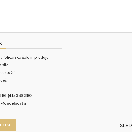
m spoznavanja različnih likovnih
 tihožitij, krajin, živali, portreta,...
KT
 | Slikarska šola in prodaja
 slik
cesta 34
ngeš
386 (41) 348 380
o@angelsart.si
SLED