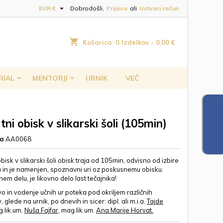

EUR €
Dobrodošli,
Prijava
ali
Ustvari račun
shopping_cart
Košarica:
0
Izdelkov - 0,00 €
RIAL
MENTORJI
URNIK
VEČ
tni obisk v slikarski šoli (105min)
ca
AA0068
bisk v slikarski šoli obisk traja od 105min, odvisno od izbire
in je namenjen, spoznavni uri oz poskusnemu obisku.
em delu, je likovno delo last tečajnika!
o in vodenje učnih ur poteka pod okriljem različnih
, glede na urnik, po dnevih in sicer:
dipl. ali m.i.a.
Tajde
g.lik.um.
Nuša Fajfar
, mag.lik.um.
Ana Marije Horvat.