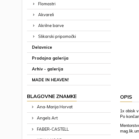
Flomastri
Akvareli
Akrilne barve
Slikarski pripomočki
Delavnice
Prodajna galerija
Arhiv - galerija
MADE IN HEAVEN!
BLAGOVNE ZNAMKE
OPIS
Ana-Marija Horvat
1x obisk v
Po končane
Angels Art
Mentorstvo
FABER-CASTELL
mag.lik.u