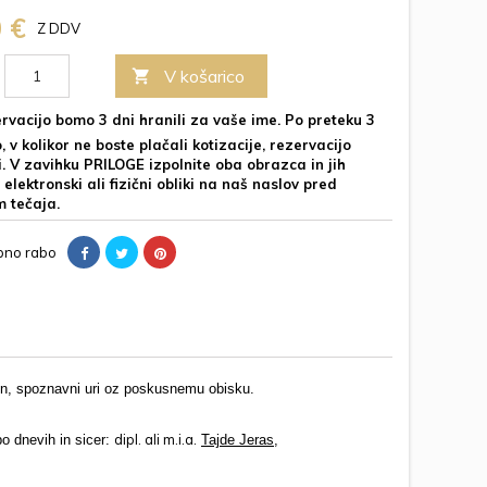
0 €
Z DDV
V košarico

vacijo bomo 3 dni hranili za vaše ime. Po preteku 3
 v kolikor ne boste plačali kotizacije, rezervacijo
i. V zavihku PRILOGE izpolnite oba obrazca in jih
v elektronski ali fizični obliki na naš naslov pred
m tečaja.
pno rabo
jen, spoznavni uri oz poskusnemu obisku.
dipl. ali m.i.a.
po dnevih in sicer:
Tajde Jeras
,