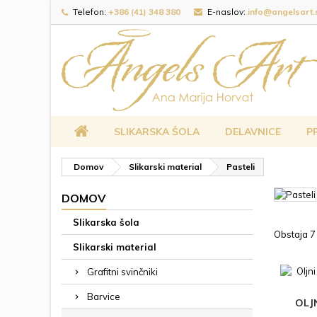
Telefon:
+386 (41) 348 380
E-naslov:
info@angelsart.
SLIKARSKA ŠOLA
DELAVNICE
P
Domov
Slikarski material
Pasteli
DOMOV
Slikarska šola
Obstaja 7
Slikarski material
Grafitni svinčniki
Barvice
OLJ