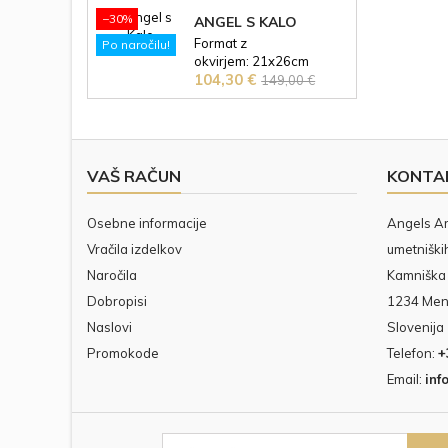
brezplačno!
slikarske šole Angels
embellished with
−30%
ANGEL S KALO
Art.
crystals from
Format z
Po naročilu!
Swarovski® Ob nakupu
okvirjem: 21x26cm
slike prejmete certifikat
Cena
Redna
104,30 €
Format slike: 14x20 cm
149,00 €
Angels Art in posvetilo
Mešana tehnika Ob
cena
brezplačno!
nakupu slike prejmete
certifikat Angels Art in
posvetilo brezplačno!
VAŠ RAČUN
KONTA
Osebne informacije
Angels Art
Vračila izdelkov
umetniških
Naročila
Kamniška 
Dobropisi
1234 Me
Naslovi
Slovenija
Promokode
Telefon:
+
Email:
inf