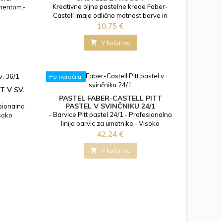
Kreativne oljne pastelne krede Faber-
gmentom.-
Castell imajo odlično motnost barve in
krpo ali
zagotavljajo gladko razporeditev barv za
Cena
ako za
10,75 €
bogate pastelne učinke. Žive barve so
nike.
idealne za tehnike enkavstike, pastel in

V košarico
strganje in še nešteto drugih kombiniranih
tehnik. - Oljni pasteli Faber-Castell 24/1.-
Z intenzivnimi barvami za ustvarjanje
Po naročilu!
različnih tehnik slikanja.- Visoka...
T V SV.
PASTEL FABER-CASTELL PITT
PASTEL V SVINČNIKU 24/1
esionalna
- Barvice Pitt pastel 24/1.- Profesionalna
isoko
linija barvic za umetnike.- Visoko
ntenzivne
kakovostni pigment acid free.- Intenzivne
Cena
Debelina
42,24 €
barve.- Primerno za senčenje.- Debelina
škatlici.
mine 4,3mm.- Pakirano v kovinski škatlici.

V košarico