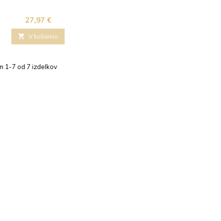
Cena
27,97 €

V košarico
m 1-7 od 7 izdelkov