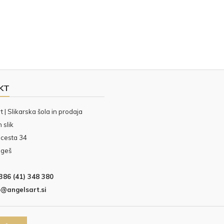
KT
 | Slikarska šola in prodaja
 slik
cesta 34
ngeš
386 (41) 348 380
o@angelsart.si