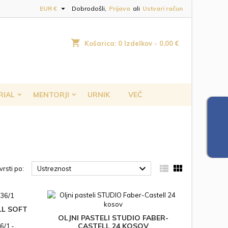

EUR €
Dobrodošli,
Prijava
ali
Ustvari račun
shopping_cart
Košarica:
0
Izdelkov - 0,00 €
RIAL
MENTORJI
URNIK
VEČ



rsti po:
Ustreznost
LL SOFT
OLJNI PASTELI STUDIO FABER-
CASTELL 24 KOSOV
6/1.-