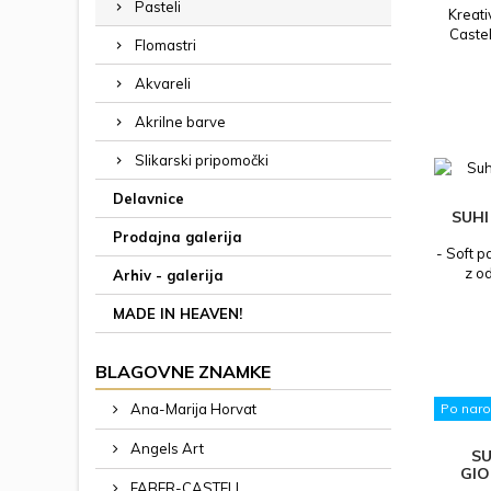
Pasteli
Kreati
Castel
Flomastri
zagotav
bogate
Akvareli
idealne
strganje
Akrilne barve
tehnik. 
Z int
Slikarski pripomočki
razl
Delavnice
SUHI
Prodajna galerija
- Soft p
z o
Arhiv - galerija
razmaž
Pastel
MADE IN HEAVEN!
BLAGOVNE ZNAMKE
Ana-Marija Horvat
Po naroč
Angels Art
SU
GIO
FABER-CASTELL