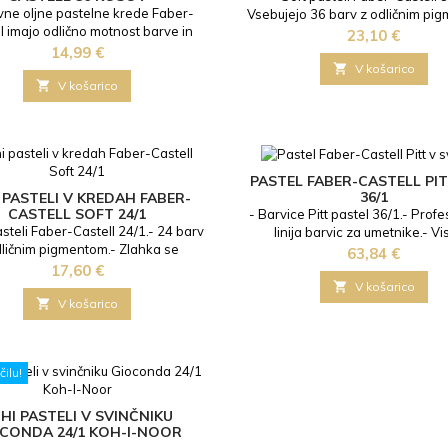
vne oljne pastelne krede Faber-
Vsebujejo 36 barv z odličnim pi
l imajo odlično motnost barve in
Zlahka se razmažejo s prstom, 
Cena
23,10 €
ljajo gladko razporeditev barv za
Cena
čopičem.- Pasteli so idelani 
14,99 €
 pastelne učinke. Žive barve so
začetnike kot izkušene umet

V košarico
 za tehnike enkavstike, pastel in

V košarico
 in še nešteto drugih kombiniranih
- Oljni pasteli Faber-Castell 36/1.-
enzivnimi barvami za ustvarjanje
ičnih tehnik slikanja.- Visoka...
PASTEL FABER-CASTELL PIT
36/1
 PASTELI V KREDAH FABER-
CASTELL SOFT 24/1
- Barvice Pitt pastel 36/1.- Prof
asteli Faber-Castell 24/1.- 24 barv
linija barvic za umetnike.- V
dličnim pigmentom.- Zlahka se
kakovostni pigment acid free.- I
Cena
63,84 €
ejo s prstom, krpo ali čopičem.-
Cena
barve.- Primerno za senčenje.- 
17,60 €
i so idelani tako za začetnike kot
mine 4,3mm.- Pakirano v kovinski 

V košarico
izkušene umetnike.

V košarico
ilu!
HI PASTELI V SVINČNIKU
CONDA 24/1 KOH-I-NOOR