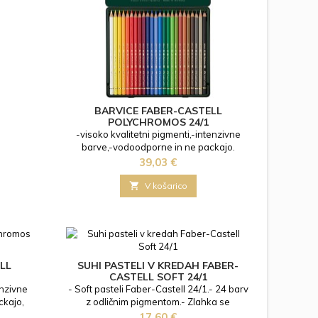
v barv za
arve so
astel in
biniranih
ll 24/1.-
arjanje
oka...
BARVICE FABER-CASTELL
POLYCHROMOS 24/1
-visoko kvalitetni pigmenti,-intenzivne
barve,-vodoodporne in ne packajo.
Cena
39,03 €

V košarico
LL
SUHI PASTELI V KREDAH FABER-
CASTELL SOFT 24/1
enzivne
- Soft pasteli Faber-Castell 24/1.- 24 barv
ckajo,
z odličnim pigmentom.- Zlahka se
razmažejo s prstom, krpo ali čopičem.-
Cena
17,60 €