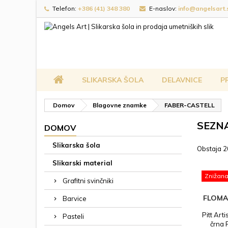
Telefon:
+386 (41) 348 380
E-naslov:
info@angelsart.
SLIKARSKA ŠOLA
DELAVNICE
P
Domov
Blagovne znamke
FABER-CASTELL
SEZN
DOMOV
Slikarska šola
Obstaja 2
Slikarski material
Znižan
Grafitni svinčniki
FLOMA
Barvice
Pitt Arti
Pasteli
črna 