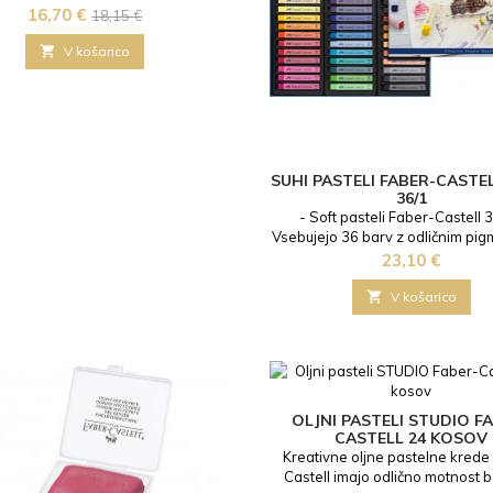
o tradicijo. To je bil že od nekdaj
Cena
Redna
16,70 €
18,15 €
medij za umetnike in grafike, daje
cena
 izraznost in vzdržljivost ter se

V košarico
ombinira tudi s številnimi drugimi
skimi tehnikami. Faber-Castell je
l vse prednosti umetniških črnil s
prednostmi sodobnega...
SUHI PASTELI FABER-CASTE
36/1
- Soft pasteli Faber-Castell 3
Vsebujejo 36 barv z odličnim pi
Zlahka se razmažejo s prstom, 
Cena
23,10 €
čopičem.- Pasteli so idelani 
začetnike kot izkušene umet

V košarico
OLJNI PASTELI STUDIO F
CASTELL 24 KOSOV
Kreativne oljne pastelne krede
Castell imajo odlično motnost b