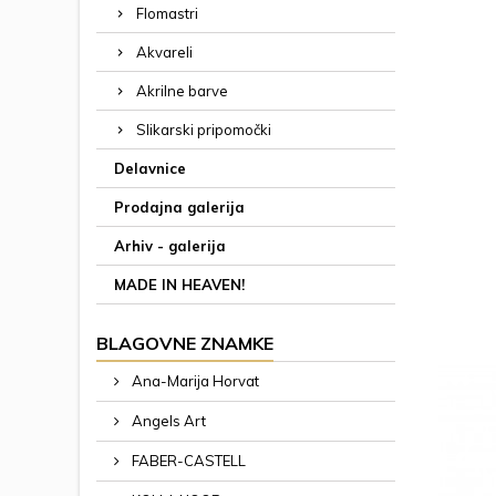
umetnišk
Flomastri
zanimiv 
risbam
Akvareli
lahko k
Akrilne barve
risar
združi
Slikarski pripomočki
Delavnice
Prodajna galerija
Arhiv - galerija
MADE IN HEAVEN!
BLAGOVNE ZNAMKE
Ana-Marija Horvat
Angels Art
FABER-CASTELL