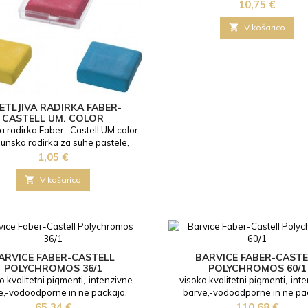
zagotavljajo gladko razporedite
Cena
10,75 €
bogate pastelne učinke. Žive b
idealne za tehnike enkavstike, p

V košarico
strganje in še nešteto drugih kom
tehnik. - Oljni pasteli Faber-Caste
Z intenzivnimi barvami za ustv
različnih tehnik slikanja.- Vis
ETLJIVA RADIRKA FABER-
CASTELL UM. COLOR
va radirka Faber -Castell UM.color
hunska radirka za suhe pastele,
ke, barvice. Uporabljamo jo lahko
Cena
1,05 €
dolgo, v kolikor se umaže, jo je
em lahko očistiti. Za vsakega

V košarico
umetnika, nepogrešljiva in
ljiva!Uporabna je za za brisanje,
je in osvetlitev slik narejenih v
različnih tehnikah.
ARVICE FABER-CASTELL
BARVICE FABER-CASTE
POLYCHROMOS 36/1
POLYCHROMOS 60/1
o kvalitetni pigmenti,-intenzivne
visoko kvalitetni pigmenti,-int
e,-vodoodporne in ne packajo,
barve,-vodoodporne in ne pa
Cena
Cena
65,34 €
110,68 €