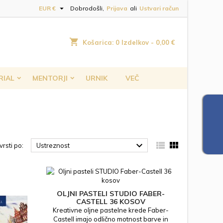

EUR €
Dobrodošli,
Prijava
ali
Ustvari račun
shopping_cart
Košarica:
0
Izdelkov - 0,00 €
RIAL
MENTORJI
URNIK
VEČ



rsti po:
Ustreznost
OLJNI PASTELI STUDIO FABER-
CASTELL 36 KOSOV
Kreativne oljne pastelne krede Faber-
Castell imajo odlično motnost barve in