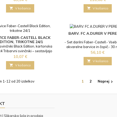

V košarico

V košarico
BARV. FC A.DURER V PERE
ICE FABER-CASTELL BLACK
DITION, TRIKOTNE 24/1
- Set darilni Faber-Castell.- Vseb
svinčniki Black Edition, kartonska
akvarelne barvice in čopič.- 30 r
24 Tribarvni svinčniki – sestavljajo
barv intenzivnih odtenkov z ak
Cena
56,10 €
 odtenki, ki jih posebej izberejo
Cena
učinkom.- Praktično pakiranje v rol
10,07 €
 likovne umetnosti. Njegova trikotna

V košarico
mogoča boljši nadzor in udobje za

V košarico
ške male prste. Gladki površine
e z manj lomljenja in minimalnim
njem svinca zagotavljajo boljšo
m 1-12 od 20 izdelkov
1
2
Naprej

pokritost in ustvarjajo...
KT
 | Slikarska šola in prodaja