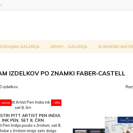
si
RODAJNA GALERIJA
ARHIV - GALERIJA
SLIKARSKI MATE
AM IZDELKOV PO ZNAMKI FABER-CASTELL
0 izdelkov.
Razv
a cena
−8%
STRI PITT ARTIST PEN INDIA
INK PEN, SET 8, ČRN
st Pen Indija pisalo s črnilom, set 8,
Risbe s črnilom imajo zelo dolgo