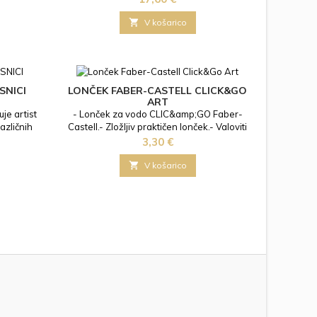
Pasteli so idelani tako za začetnike kot
izkušene umetnike.

V košarico
SNICI
LONČEK FABER-CASTELL CLICK&GO
ART
uje artist
- Lonček za vodo CLIC&amp;GO Faber-
azličnih
Castell.- Zložljiv praktičen lonček.- Valoviti
varelnim
robovi kamor lahko odložite čopič.-
Cena
3,30 €
l etuiju.
Lonček lahko uporabite tudi za ošiljke od
barvic.

V košarico