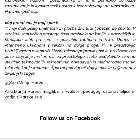
psihološkim vidikom posameznika in nujno potrebna za lažje
razumevanje in kvalitetnejši pristop k izobraževanju na umetniškem-
likovnem področju.
Moj prosti čas je moj šport!
V moji duši poleg umetnosti in glasbe živi tudi ljubezen do športa. V
otroštvu sem večino prostega časa preživela na konjih, v najstniških in
študijskih letih pa sem se posvetila triatlonu in teku. Danes se
intenzivno ukvarjam s tekom na dolge proge, ki mi predstavlja
vzdržljivostno psihofizični izziv, telesno pripravljenost in predvsem čas
zase, olajšanje misli in mir od preostalega sveta. Sodelovala sem na
številnih tekmovanjih, rekreativnih prireditvah in mednarodno znanih
tekmah, kot je Ironman. Športni podvigi mi dajejo moč in voljo za nov
življenjski zagon.
Ana Marija Horvat, mag.lik.um., waldorf. pedagog, ustanoviteljica in
vodja slikarske šole
Follow us on Facebook