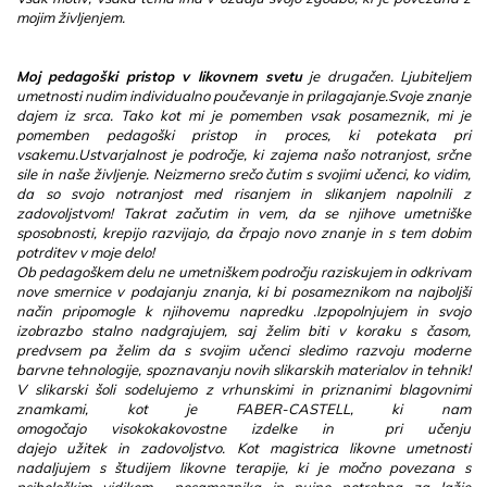
mojim življenjem.
Moj pedagoški pristop v likovnem svetu
je drugačen. Ljubiteljem
umetnosti nudim individualno poučevanje in prilagajanje.Svoje znanje
dajem iz srca. Tako kot mi je pomemben vsak posameznik, mi je
pomemben pedagoški pristop in proces, ki potekata pri
vsakemu.Ustvarjalnost je področje, ki zajema našo notranjost, srčne
sile in naše življenje. Neizmerno srečo čutim s svojimi učenci, ko vidim,
da so svojo notranjost med risanjem in slikanjem napolnili z
zadovoljstvom! Takrat začutim in vem, da se njihove umetniške
sposobnosti, krepijo razvijajo, da črpajo novo znanje in s tem dobim
potrditev v moje delo!
Ob pedagoškem delu ne umetniškem področju raziskujem in odkrivam
nove smernice v podajanju znanja, ki bi posameznikom na najboljši
način pripomogle k njihovemu napredku .Izpopolnjujem in svojo
izobrazbo stalno nadgrajujem, saj želim biti v koraku s časom,
predvsem pa želim da s svojim učenci sledimo razvoju moderne
barvne tehnologije, spoznavanju novih slikarskih materialov in tehnik!
V slikarski šoli sodelujemo z vrhunskimi in priznanimi blagovnimi
znamkami, kot je FABER-CASTELL, ki nam
omogočajo visokokakovostne izdelke in pri učenju
dajejo užitek in zadovoljstvo. Kot magistrica likovne umetnosti
nadaljujem s študijem likovne terapije, ki je močno povezana s