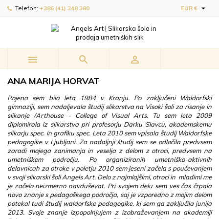

Telefon:
+386 (41) 348 380
EUR €



ANA MARIJA HORVAT
Rojena sem bila leta 1984 v Kranju. Po zaključeni Waldorfski
gimnaziji, sem nadaljevala študij slikarstva na Visoki šoli za risanje in
slikanje /Arthouse - College of Visual Arts. Tu sem leta 2009
diplomirala iz slikarstva pri profesorju Darku Slavcu, akademskemu
slikarju spec. in grafiku spec. Leta 2010 sem vpisala študij Waldorfske
pedagogike v Ljubljani. Za nadaljnji študij sem se odločila predvsem
zaradi mojega zanimanja in veselja z delom z otroci, predvsem na
umetniškem področju. Po organiziranih umetniško-aktivnih
delavnicah za otroke v poletju 2010 sem jeseni začela s poučevanjem
v svoji slikarski šoli Angels Art. Delo z najmlajšimi, otroci in mladimi me
je začelo neizmerno navduševat. Pri svojem delu sem ves čas črpala
novo znanje s pedagoškega področja, saj je vzporedno z mojim delom
potekal tudi študij waldorfske pedagogike, ki sem ga zaključila junija
2013. Svoje znanje izpopolnjujem z izobraževanjem na akademiji