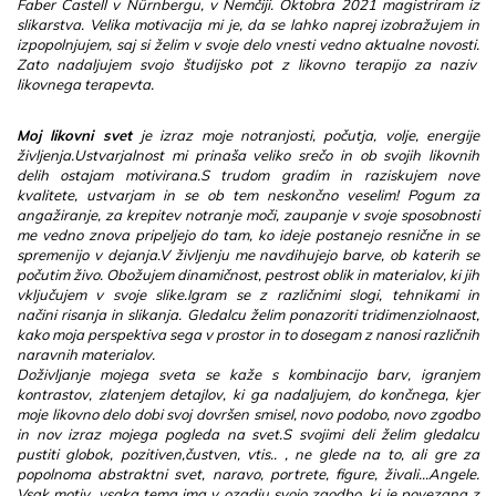
Faber Castell v Nürnbergu, v Nemčiji. Oktobra 2021 magistriram iz
slikarstva. Velika motivacija mi je, da se lahko naprej izobražujem in
izpopolnjujem, saj si želim v svoje delo vnesti vedno aktualne novosti.
Zato nadaljujem svojo študijsko pot z likovno terapijo za naziv
likovnega terapevta.
Moj likovni svet
je izraz moje notranjosti, počutja, volje, energije
življenja.Ustvarjalnost mi prinaša veliko srečo in ob svojih likovnih
delih ostajam motivirana.S trudom gradim in raziskujem nove
kvalitete, ustvarjam in se ob tem neskončno veselim! Pogum za
angažiranje, za krepitev notranje moči, zaupanje v svoje sposobnosti
me vedno znova pripeljejo do tam, ko ideje postanejo resnične in se
spremenijo v dejanja.V življenju me navdihujejo barve, ob katerih se
počutim živo. Obožujem dinamičnost, pestrost oblik in materialov, ki jih
vključujem v svoje slike.Igram se z različnimi slogi, tehnikami in
načini risanja in slikanja. Gledalcu želim ponazoriti tridimenziolnaost,
kako moja perspektiva sega v prostor in to dosegam z nanosi različnih
naravnih materialov.
Doživljanje mojega sveta se kaže s kombinacijo barv, igranjem
kontrastov, zlatenjem detajlov, ki ga nadaljujem, do končnega, kjer
moje likovno delo dobi svoj dovršen smisel, novo podobo, novo zgodbo
in nov izraz mojega pogleda na svet.S svojimi deli želim gledalcu
pustiti globok, pozitiven,čustven, vtis.. , ne glede na to, ali gre za
popolnoma abstraktni svet, naravo, portrete, figure, živali...Angele.
Vsak motiv, vsaka tema ima v ozadju svojo zgodbo, ki je povezana z